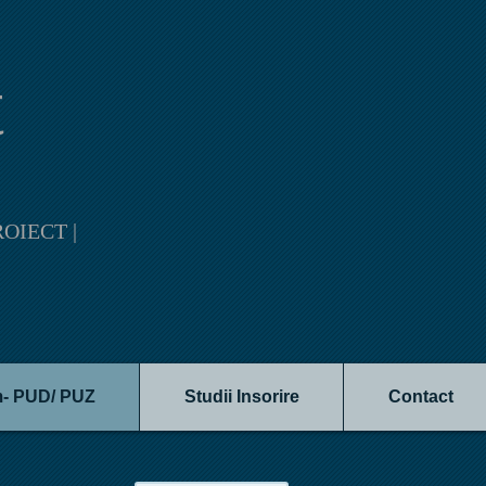
t
OIECT |
m- PUD/ PUZ
Studii Insorire
Contact