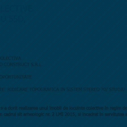
LECTIVE
U 55D,
COLECTIVA
TO CONSTRUCT S.R.L.
Z OPORTUNITATE
E: RIDICARE TOPOGRAFICA IN SISTEM STEREO 70/ STUDIU
i, s-a dorit realizarea unui imobil de locuinte colective in regim 
 in cadrul sit arheologic nr. 2 LMI 2015, si incadrat in servitutea