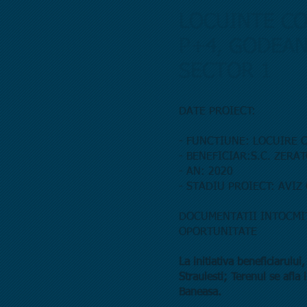
LOCUINTE CO
P+4, GODEAN
SECTOR 1
DATE PROIECT:
- FUNCTIUNE: LOCUIRE 
- BENEFICIAR:S.C. ZERA
- AN: 2020
- STADIU PROIECT: AVI
DOCUMENTATII INTOCMIT
OPORTUNITATE
La initiativa beneficiarulu
Straulesti; Terenul se afla
Baneasa.