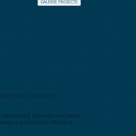
GALERIE PROIECTE
 GEOTEHNIC/ STUDIU DE
de inaltime P+4, dispus pe malul lacului
 aeriana a aeroporturilor Otopeni si